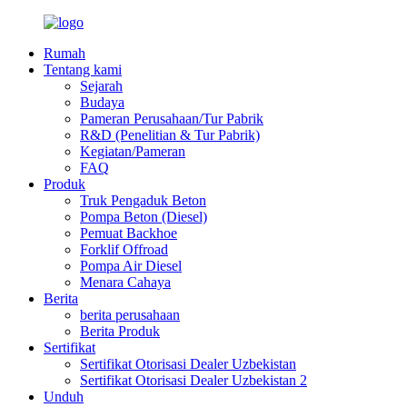
Rumah
Tentang kami
Sejarah
Budaya
Pameran Perusahaan/Tur Pabrik
R&D (Penelitian & Tur Pabrik)
Kegiatan/Pameran
FAQ
Produk
Truk Pengaduk Beton
Pompa Beton (Diesel)
Pemuat Backhoe
Forklif Offroad
Pompa Air Diesel
Menara Cahaya
Berita
berita perusahaan
Berita Produk
Sertifikat
Sertifikat Otorisasi Dealer Uzbekistan
Sertifikat Otorisasi Dealer Uzbekistan 2
Unduh