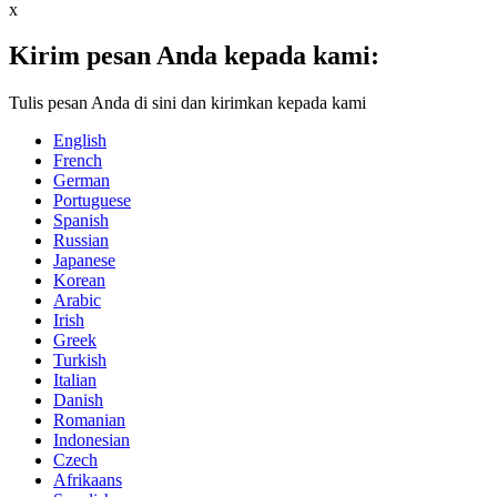
x
Kirim pesan Anda kepada kami:
Tulis pesan Anda di sini dan kirimkan kepada kami
English
French
German
Portuguese
Spanish
Russian
Japanese
Korean
Arabic
Irish
Greek
Turkish
Italian
Danish
Romanian
Indonesian
Czech
Afrikaans