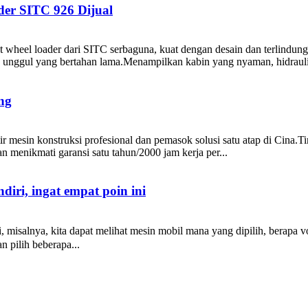
der SITC 926 Dijual
t wheel loader dari SITC serbaguna, kuat dengan desain dan terlindun
ja unggul yang bertahan lama.Menampilkan kabin yang nyaman, hidrauli
ing
tir mesin konstruksi profesional dan pemasok solusi satu atap di Cina
n menikmati garansi satu tahun/2000 jam kerja per...
iri, ingat empat poin ini
 misalnya, kita dapat melihat mesin mobil mana yang dipilih, berapa
 pilih beberapa...