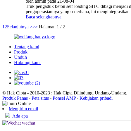
oleh admin pada 21-08-04
Truk pengaduk beton self-loading SITC dibagi menjadi 
pengoperasiannya yang sederhana, ini mengintegrasikan
Baca selengkapnya
1
2
Selanjutnya >
>>
Halaman 1 / 2
Tentang kami
Produk
Unduh
Hubungi kami
© Hak Cipta - 2010-2023 : Hak Cipta Dilindungi Undang-Undang.
Produk Panas
-
Peta situs
-
Ponsel AMP
-
Kebijakan pribadi
Mengirim email
Ada apa