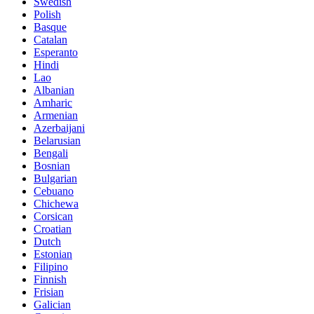
Swedish
Polish
Basque
Catalan
Esperanto
Hindi
Lao
Albanian
Amharic
Armenian
Azerbaijani
Belarusian
Bengali
Bosnian
Bulgarian
Cebuano
Chichewa
Corsican
Croatian
Dutch
Estonian
Filipino
Finnish
Frisian
Galician