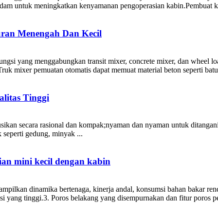
am untuk meningkatkan kenyamanan pengoperasian kabin.Pembuat konek
uran Menengah Dan Kecil
fungsi yang menggabungkan transit mixer, concrete mixer, dan wheel l
mixer pemuatan otomatis dapat memuat material beton seperti batu, 
itas Tinggi
ikan secara rasional dan kompak;nyaman dan nyaman untuk ditangani, ra
seperti gedung, minyak ...
ian mini kecil dengan kabin
pilkan dinamika bertenaga, kinerja andal, konsumsi bahan bakar renda
asi yang tinggi.3. Poros belakang yang disempurnakan dan fitur poros 