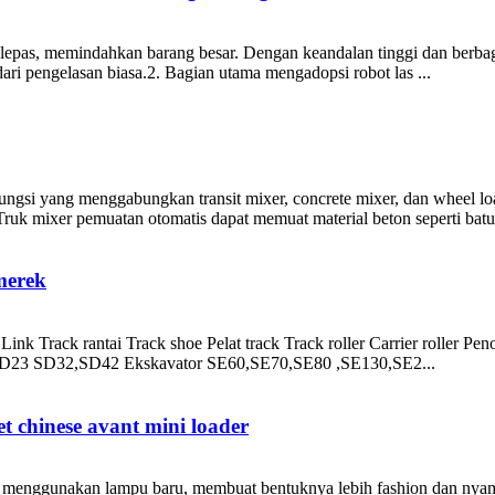
pas, memindahkan barang besar. Dengan keandalan tinggi dan berbagai
 dari pengelasan biasa.2. Bagian utama mengadopsi robot las ...
fungsi yang menggabungkan transit mixer, concrete mixer, dan wheel l
mixer pemuatan otomatis dapat memuat material beton seperti batu, 
merek
nk Track rantai Track shoe Pelat track Track roller Carrier roller 
3 SD32,SD42 Ekskavator SE60,SE70,SE80 ,SE130,SE2...
t chinese avant mini loader
enggunakan lampu baru, membuat bentuknya lebih fashion dan nyaman