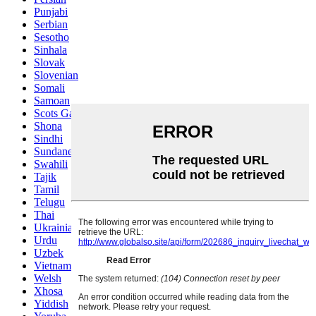
Punjabi
Serbian
Sesotho
Sinhala
Slovak
Slovenian
Somali
Samoan
Scots Gaelic
Shona
Sindhi
Sundanese
Swahili
Tajik
Tamil
Telugu
Thai
Ukrainian
Urdu
Uzbek
Vietnamese
Welsh
Xhosa
Yiddish