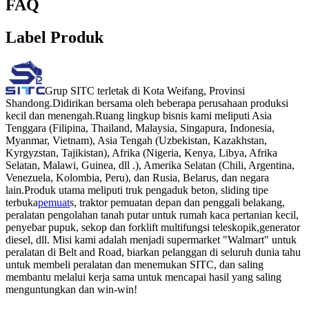
FAQ
Label Produk
Grup SITC terletak di Kota Weifang, Provinsi
Shandong.Didirikan bersama oleh beberapa perusahaan produksi
kecil dan menengah.Ruang lingkup bisnis kami meliputi Asia
Tenggara (Filipina, Thailand, Malaysia, Singapura, Indonesia,
Myanmar, Vietnam), Asia Tengah (Uzbekistan, Kazakhstan,
Kyrgyzstan, Tajikistan), Afrika (Nigeria, Kenya, Libya, Afrika
Selatan, Malawi, Guinea, dll .), Amerika Selatan (Chili, Argentina,
Venezuela, Kolombia, Peru), dan Rusia, Belarus, dan negara
lain.Produk utama meliputi truk pengaduk beton, sliding tipe
terbuka
pemuat
s, traktor pemuatan depan dan penggali belakang,
peralatan pengolahan tanah putar untuk rumah kaca pertanian kecil,
penyebar pupuk, sekop dan forklift multifungsi teleskopik,generator
diesel, dll. Misi kami adalah menjadi supermarket "Walmart" untuk
peralatan di Belt and Road, biarkan pelanggan di seluruh dunia tahu
untuk membeli peralatan dan menemukan SITC, dan saling
membantu melalui kerja sama untuk mencapai hasil yang saling
menguntungkan dan win-win!